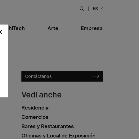
ES
ArchiTech
Arte
Empresa
Contáctanos
Vedi anche
Residencial
l
Bares y Restaurantes
Comercios
tiera Garden
Bolero Restaurant
Mármol
alfitana
Naklo
Bares y Restaurantes
Oficinas y Local de Exposición