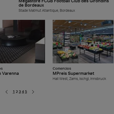
Mégastore FCGB Football Club des Girondins
de Bordeaux
Stade Matmut Atlantique, Bordeaux
os
Comercios
m Varenna
MPreis Supermarket
Hall West, Zams, Ischgl, Innsbruck
1
2
3
4
5