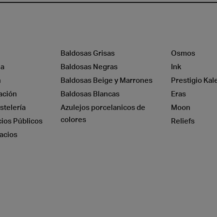
Baldosas Grisas
Osmos
na
Baldosas Negras
Ink
n
Baldosas Beige y Marrones
Prestigio Kal
ación
Baldosas Blancas
Eras
stelería
Azulejos porcelanicos de
Moon
colores
cios Públicos
Reliefs
acios