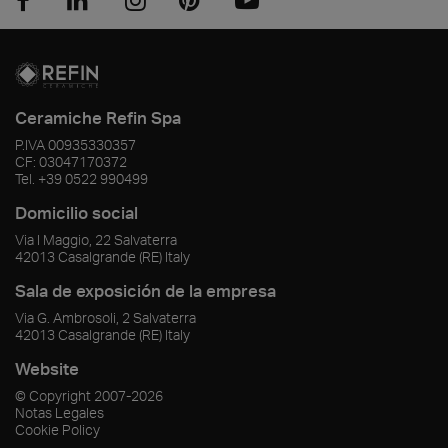
Ceramiche Refin Spa
P.IVA
00935330357
CF:
03047170372
Tel.
+39 0522 990499
Domicilio social
Via I Maggio, 22 Salvaterra
42013
Casalgrande
(RE)
Italy
Sala de exposición de la empresa
Via G. Ambrosoli, 2 Salvaterra
42013
Casalgrande
(RE)
Italy
Website
© Copyright
2007-2026
Notas Legales
Cookie Policy