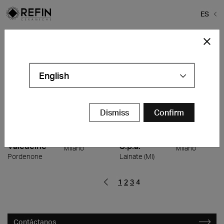
ES
Home
>
Proyectos
>
Oficinas y Local de Exposición
Oficinas y Local de Exposición
English
Oficinas y
Oficinas y
Oficinas y
Oficinas y
Local de
Local de
Local de
Local de
Dismiss
Confirm
Exposición
Exposición
Exposición
Exposición
Show
Spazio
Kevin
Uffici
Room
Flaminia
Schurter
Milano
Valcucine
S.p.a.
Milano
Milano
Pordenone
Lainate (MI)
1
2
3
4
Contáctanos