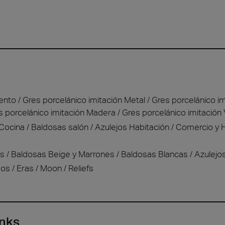
ento
Gres porcelánico imitación Metal
Gres porcelánico im
s porcelánico imitación Madera
Gres porcelánico imitación 
 Cocina
Baldosas salón
Azulejos Habitación
Comercio y H
as
Baldosas Beige y Marrones
Baldosas Blancas
Azulejo
dos
Eras
Moon
Reliefs
inks