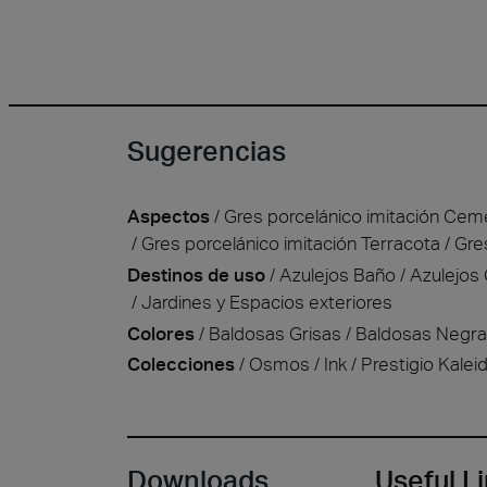
Sugerencias
Aspectos
Gres porcelánico imitación Cem
Gres porcelánico imitación Terracota
Gre
Destinos de uso
Azulejos Baño
Azulejos
Jardines y Espacios exteriores
Colores
Baldosas Grisas
Baldosas Negr
Colecciones
Osmos
Ink
Prestigio Kalei
Downloads
Useful L