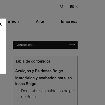
ES
ArchiTech
Arte
Empresa
Contáctenos
Tabla de contenidos
Azulejos y Baldosas Beige
Materiales y acabados para las
losas Beige
l
Bares y Restaurantes
tiera Garden
Bolero Restaurant
Mármol
Descrubre las baldosas beige
alfitana
Naklo
de Refin: