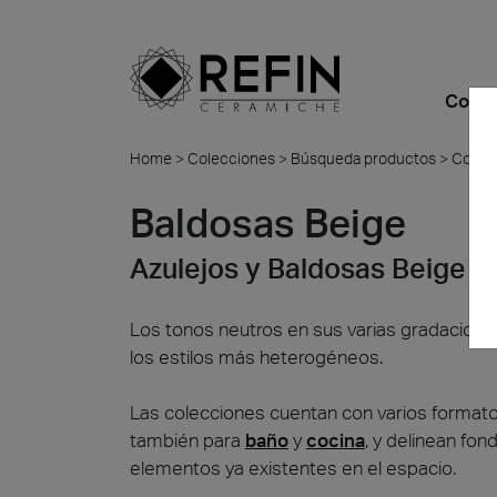
Colec
Home
>
Colecciones
>
Búsqueda productos
>
Color
Aspectos
Gres Porcelánico
De Relieve
BIM
Refin DTS – Daring Art
Empresa
Todos 
Baldosas Beige
Explorations
Destinos de uso
¿Por qué elegir
Residencial
Large Slabs
Refin Experience
Azulejos y Baldosas Beige
cerámica?
Metamorphoses by
Colores
Comercios
Azulejos Gruesos a
Sostenibilidad
Oliver Laric 2025
Medida
Formatos
Bares y Restaurantes
Made in Italy
Los tonos neutros en sus varias gradacio
Glint by Quayola 2024
Guía a la colocación
los estilos más heterogéneos.
Oficinas y Local de
Dónde estamos
Comerc
Exposición
Certificaciones
Todas las colecciones
Las colecciones cuentan con varios format
Contáctanos
Quell
Iconi
también para
baño
y
cocina
, y delinean fo
Albigna
Hospitality
Ficha de Datos de
elementos ya existentes en el espacio.
Seguridad
Espacios públicos