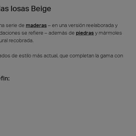
las losas Beige
na serie de
maderas
– en una versión reelaborada y
radaciones se refiere – además de
piedras
y mármoles
ural recobrada.
a
Madera
bados de estilo más actual, que completan la gama con
fin: