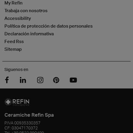
My Refin
Trabaja con nosotros
Accessibility
Política de protección de datos personales
Declaración informativa
Feed Rss
Sitemap
Siguenos en
Ceramiche Refin Spa
P.IVA
00935330357
CF:
03047170372
Tel.
+39 0522 990499