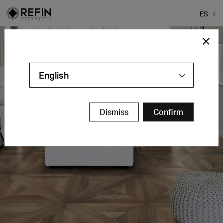
ES
English
Dismiss
Confirm
Mansion
Gres efecto madera