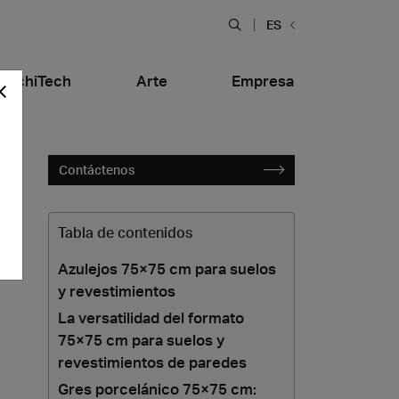
ES
ArchiTech
Arte
Empresa
Contáctenos
Tabla de contenidos
Azulejos 75×75 cm para suelos
y revestimientos
La versatilidad del formato
l
Bares y Restaurantes
tiera Garden
Bolero Restaurant
Mármol
75×75 cm para suelos y
alfitana
Naklo
revestimientos de paredes
Gres porcelánico 75×75 cm: