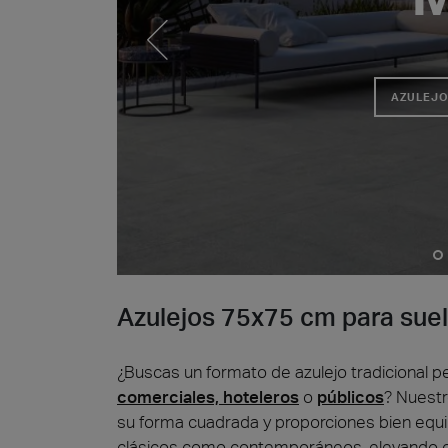
AZULEJO
Piedr
Azulejos 75x75 cm para suel
¿Buscas un formato de azulejo tradicional p
comerciales, hoteleros
o
públicos
? Nuestr
su forma cuadrada y proporciones bien equ
clásicos como contemporáneos, elevando ca