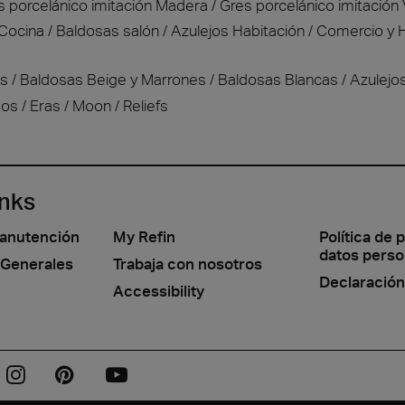
s porcelánico imitación Madera
Gres porcelánico imitación 
 Cocina
Baldosas salón
Azulejos Habitación
Comercio y H
as
Baldosas Beige y Marrones
Baldosas Blancas
Azulejo
dos
Eras
Moon
Reliefs
inks
manutención
My Refin
Política de 
datos perso
 Generales
Trabaja con nosotros
Declaración
Accessibility