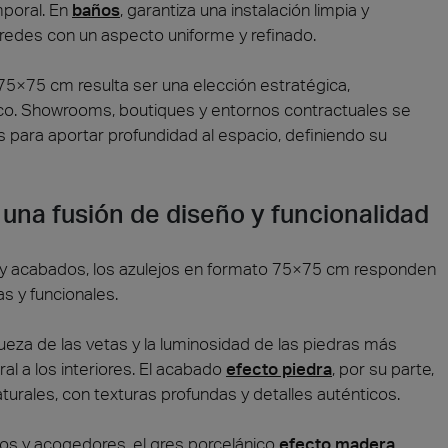
poral. En
baños
, garantiza una instalación limpia y
redes con un aspecto uniforme y refinado.
75×75 cm resulta ser una elección estratégica,
ico. Showrooms, boutiques y entornos contractuales se
s para aportar profundidad al espacio, definiendo su
una fusión de diseño y funcionalidad
 y acabados, los azulejos en formato 75×75 cm responden
as y funcionales.
queza de las vetas y la luminosidad de las piedras más
l a los interiores. El acabado
efecto piedra
, por su parte,
aturales, con texturas profundas y detalles auténticos.
os y acogedores, el gres porcelánico
efecto madera