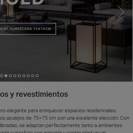
S DE PORCELANA 75X75CM
a
Madera
os y revestimientos
ero elegante para enriquecer espacios residenciales,
os azulejos de 75×75 cm son una excelente elección. Con
ilibradas, se adaptan perfectamente tanto a ambientes
da superficie con armonía y continuidad visual.