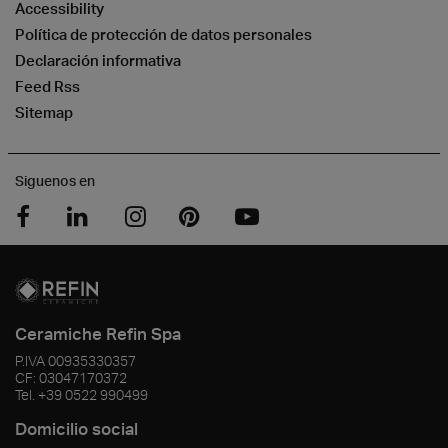
Accessibility
Política de protección de datos personales
Declaración informativa
Feed Rss
Sitemap
Siguenos en
Ceramiche Refin Spa
P.IVA
00935330357
CF:
03047170372
Tel.
+39 0522 990499
Domicilio social