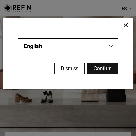
ES
English
Dismiss
Confirm
Prestigio Travertino
Azulejos con efecto travertino